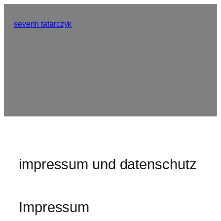
Zum
Inhalt
severin tatarczyk
springen
impressum und datenschutz
Impressum