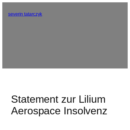
Zum
Inhalt
severin tatarczyk
springen
Statement zur Lilium
Aerospace Insolvenz